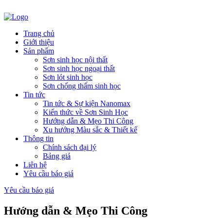
Trang chủ
Giới thiệu
Sản phẩm
Sơn sinh học nội thất
Sơn sinh học ngoại thất
Sơn lót sinh học
Sơn chống thấm sinh học
Tin tức
Tin tức & Sự kiện Nanomax
Kiến thức về Sơn Sinh Học
Hướng dẫn & Mẹo Thi Công
Xu hướng Màu sắc & Thiết kế
Thông tin
Chính sách đại lý
Bảng giá
Liên hệ
Yêu cầu báo giá
Yêu cầu báo giá
Hướng dẫn & Mẹo Thi Công