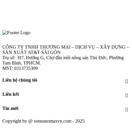
CÔNG TY TNHH THƯƠNG MẠI – DỊCH VỤ – XÂY DỰNG –
SẢN XUẤT AT&T SÀI GÒN
Trụ sở : H7, Đường G, Chợ đầu mối nông sản Thủ Đức, Phường
Tam Bình, TPHCM.
MST: 0313735309
Liên hệ chúng tôi
Liên kết
Tin mới
Copyright by @ sonnanomaxvn.com - 2025