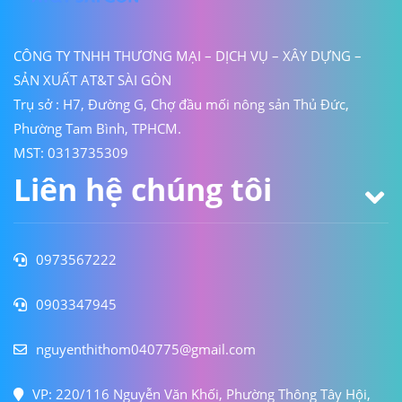
CÔNG TY TNHH THƯƠNG MẠI – DỊCH VỤ – XÂY DỰNG –
SẢN XUẤT AT&T SÀI GÒN
Trụ sở : H7, Đường G, Chợ đầu mối nông sản Thủ Đức,
Phường Tam Bình, TPHCM.
MST: 0313735309
Liên hệ chúng tôi
0973567222
0903347945
nguyenthithom040775@gmail.com
VP: 220/116 Nguyễn Văn Khối, Phường Thông Tây Hội,