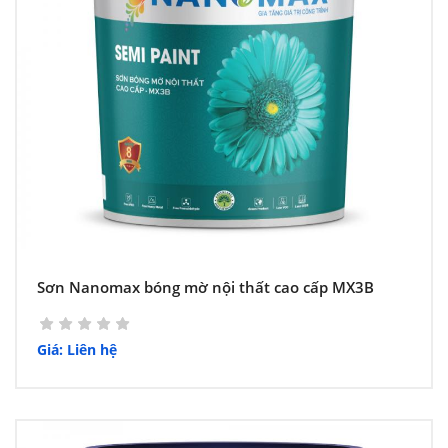
Sơn Nanomax bóng mờ nội thất cao cấp MX3B
Giá: Liên hệ