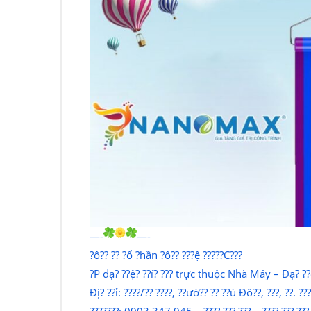
—-
—-
?ô?? ?? ?ổ ?hần ?ô?? ???ệ ?????C???
?P đạ? ??ệ? ??í? ??? trực thuộc Nhà Máy – Đạ? ??ệ?
Đị? ??ỉ: ????/?? ????, ??ườ?? ?? ??ú Đô??, ???, ??. ???
???????: 0903 347 945 – ???? ??? ??? – ???? ??? ???