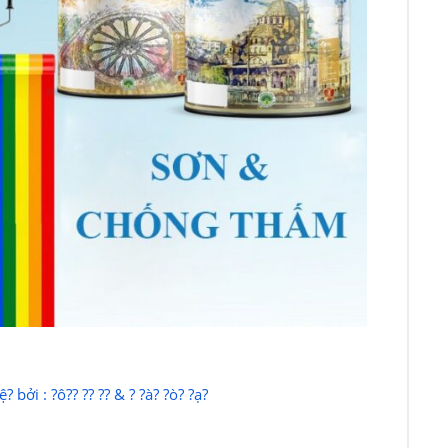
 bởi : ?ô?? ?? ?? & ? ?à? ?ò? ?ạ?