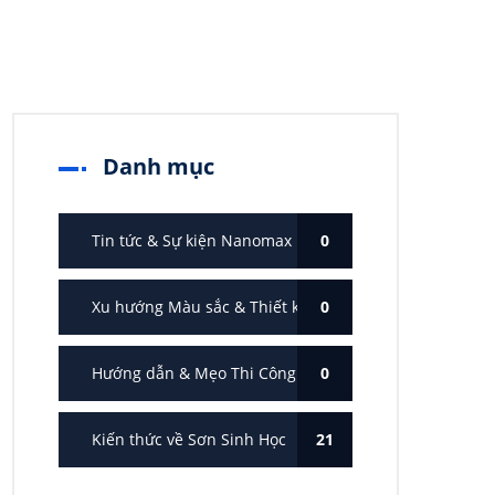
Danh mục
Tin tức & Sự kiện Nanomax
0
Xu hướng Màu sắc & Thiết kế
0
Hướng dẫn & Mẹo Thi Công
0
Kiến thức về Sơn Sinh Học
21