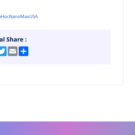
nhHocNanoMaxUSA
al Share :
acebook
Twitter
Email
Share