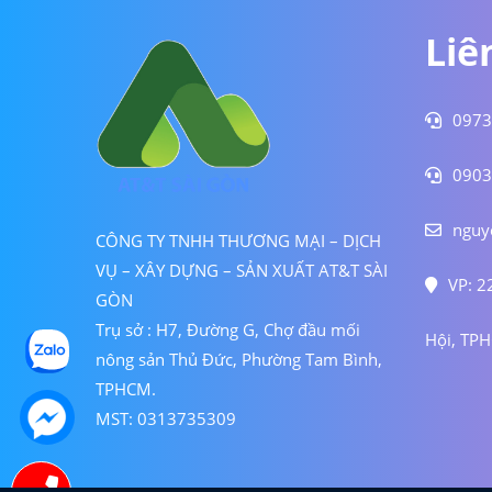
Liê
0973
0903
nguy
CÔNG TY TNHH THƯƠNG MẠI – DỊCH
VỤ – XÂY DỰNG – SẢN XUẤT AT&T SÀI
VP: 2
GÒN
Trụ sở : H7, Đường G, Chợ đầu mối
Hội, TP
nông sản Thủ Đức, Phường Tam Bình,
TPHCM.
MST: 0313735309